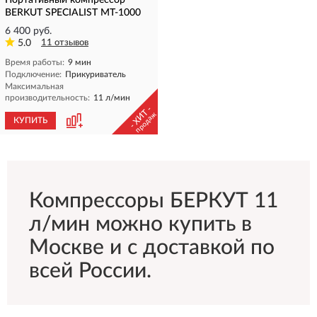
Портативный компрессор
BERKUT SPECIALIST MT-1000
6 400 руб.
5.0
11 отзывов
Время работы:
9 мин
Подключение:
Прикуриватель
Максимальная
производительность:
11 л/мин
- ХИТ -
продаж
КУПИТЬ
Компрессоры БЕРКУТ 11
л/мин можно купить в
Москве и с доставкой по
всей России.