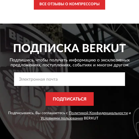
Добрый день! Данный шланг не подойдет,
ВСЕ ОТЗЫВЫ О КОМПРЕССОРЫ
необходим VLMT-004.
ПОДПИСКА
BERKUT
Подпишись, чтобы получать информацию о эксклюзивных
предложениях,
поступлениях, событиях и многом другом
ПОДПИСАТЬСЯ
Подписываясь, Вы соглашаетесь с
Политикой Конфиденциальности
и
Условиями пользования
BERKUT