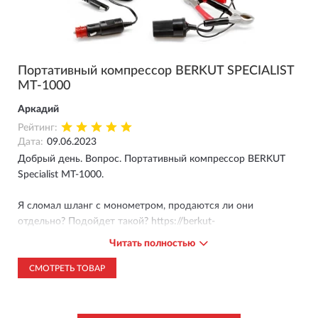
Портативный компрессор BERKUT SPECIALIST
MT-1000
Аркадий
Рейтинг:
Дата:
09.06.2023
Добрый день. Вопрос. Портативный компрессор BERKUT
Specialist MT-1000.
Я сломал шланг с монометром, продаются ли они
отдельно? Подойдет такой? https://berkut-
russia.ru/universalnyj-shlang-udlinitel-s-manometrom-berkut-df-
Читать полностью
029 Или есть другой?
СМОТРЕТЬ ТОВАР
Ответ магазина
09.06.2023