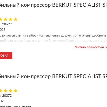
ильный компрессор BERKUT SPECIALIST 
:
20699
2025
лючается сам на выбранном значении давления,что очень удобно 
робовал первый раз в темноте.Возможно было продумать систему 
рикуривателя 12В.Цифры давления подсвечиваются,но в тёмное время
Читать полностью
вления.Ему бы корпус попрочнее и посветку клавиш.Не обнаружил
ТОВАР
цинкованного корпуса? Не знаю.Но это мне не особенно важно.
ильный компрессор BERKUT SPECIALIST 
:
20372
2025