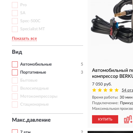
Pro
SA
Spec-500C
Specialist MT
Показать все
Вид
Автомобильные
5
Автомобильный п
Портативные
3
компрессор BERK
Бытовые
7 050 руб.
Велосипедные
54 от
Мотокомпрессоры
Время работы:
30 мин
Подключение:
Прикур
Стационарные
Максимальная произв
Макс.давление
КУПИТЬ
7 атм
2