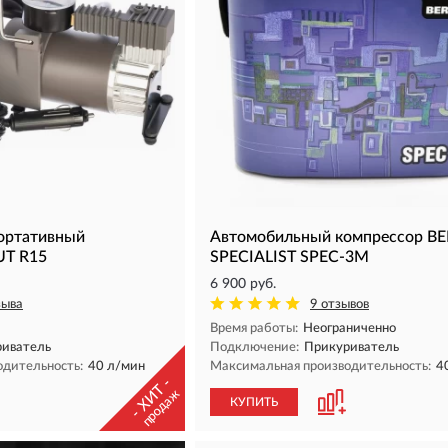
ортативный
Автомобильный компрессор B
UT R15
SPECIALIST SPEC-3M
6 900 руб.
зыва
9 отзывов
Время работы:
Неограниченно
иватель
Подключение:
Прикуриватель
одительность:
40 л/мин
Максимальная производительность:
4
- ХИТ -
продаж
КУПИТЬ