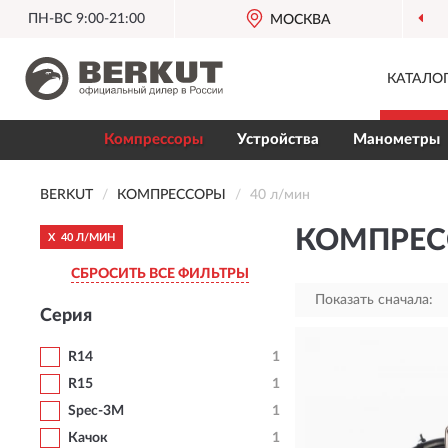
ПН-ВС 9:00-21:00
МОСКВА
ОФИЦИАЛЬНЫЙ ДИЛ
КАТАЛО
Компрессоры
Устройства
Манометры
BERKUT
КОМПРЕССОРЫ
40 л/мин
КОМПРЕС
X
40 Л/МИН
СБРОСИТЬ ВСЕ ФИЛЬТРЫ
Показать сначала:
Серия
R14
1
R15
1
Spec-3M
1
Качок
1