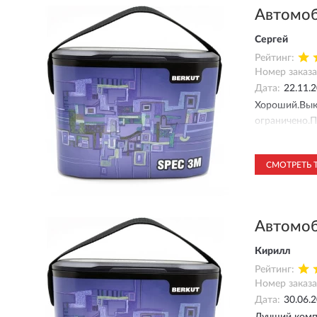
Автомоб
Сергей
Рейтинг:
Номер заказа
Дата:
22.11.
Хороший.Вык
ограничено.П
питания от п
измерения да
СМОТРЕТЬ 
упали вниз о
Автомоб
Кирилл
Рейтинг:
Номер заказа
Дата:
30.06.