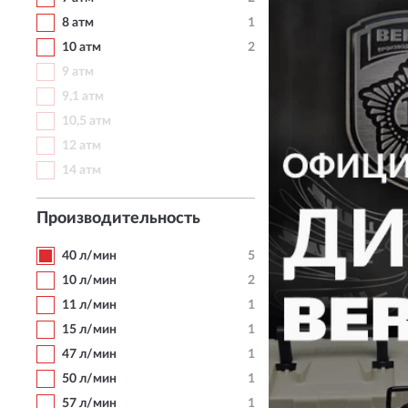
8 атм
1
10 атм
2
9 атм
9,1 атм
10,5 атм
12 атм
14 атм
Производительность
40 л/мин
5
10 л/мин
2
11 л/мин
1
15 л/мин
1
47 л/мин
1
50 л/мин
1
57 л/мин
1