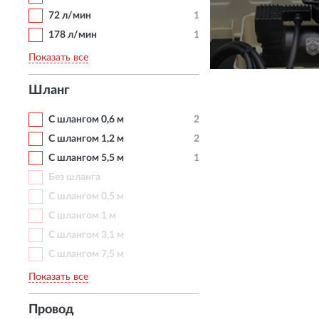
72 л/мин
1
178 л/мин
1
КУПИТЬ
Показать все
Шланг
С шлангом 0,6 м
2
С шлангом 1,2 м
2
С шлангом 5,5 м
1
Без шланга
С шлангом 0,5 м
С шлангом 1 м
С шлангом 3,1 м
С шлангом 7,5 м
Показать все
Провод