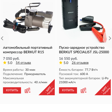
Автомобильный портативный
Пуско-зарядное устройство
компрессор BERKUT R15
BERKUT SPECIALIST JSL-25000
7 050 руб.
16 550 руб.
5.0
54 отзыва
5.0
26 отзывов
Время работы:
30 мин
Ёмкость батареи:
77,7 Вт/ч
Подключение:
Прикуриватель
Пусковой ток:
600 A
Максимальная
Тип аккумуляторной батареи:
Li-Po
производительность:
40 л/мин
21000 мА/ч
- ХИТ -
- ХИТ -
продаж
продаж
КУПИТЬ
КУПИТЬ