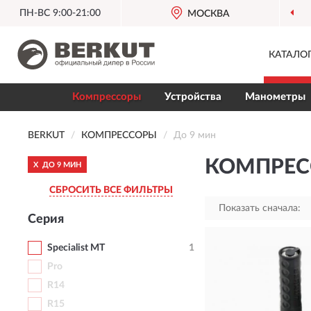
ПН-ВС 9:00-21:00
МОСКВА
КАТАЛО
Компрессоры
Устройства
Манометры
BERKUT
КОМПРЕССОРЫ
До 9 мин
КОМПРЕС
X
ДО 9 МИН
СБРОСИТЬ ВСЕ ФИЛЬТРЫ
Показать сначала:
Серия
Specialist MT
1
Pro
R14
R15