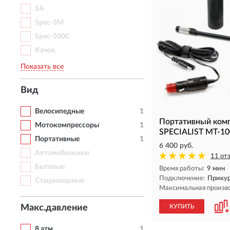
SA
Spec-3M
Spec-500C
Качок
Показать все
Вид
Велосипедные
1
Портативный ком
Мотокомпрессоры
1
SPECIALIST MT-10
Портативные
1
6 400 руб.
Автомобильные
11 от
Бытовые
Время работы:
9 мин
Подключение:
Прикур
Стационарные
Максимальная произв
Макс.давление
КУПИТЬ
8 атм
1