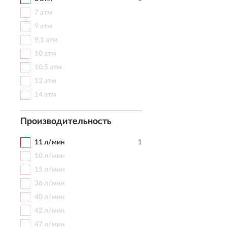
7 атм
9 атм
9,1 атм
10 атм
10,5 атм
12 атм
14 атм
Производительность
11 л/мин
1
10 л/мин
15 л/мин
36 л/мин
40 л/мин
42 л/мин
47 л/мин