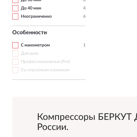
До 30 мин
8
До 40 мин
4
Неограниченно
6
Особенности
С манометром
1
Для шин
Профессиональные (Pro)
Со спусковым клапаном
Компрессоры БЕРКУТ До
России.