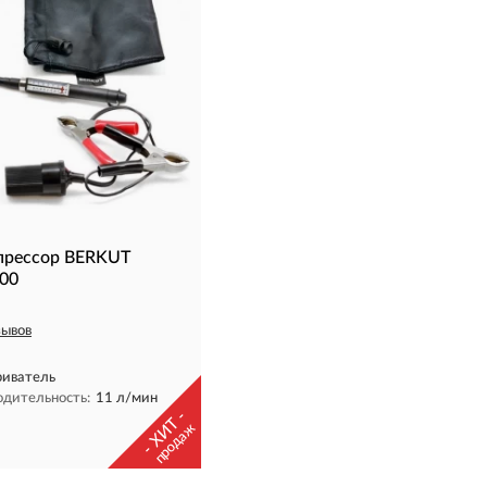
прессор BERKUT
00
зывов
иватель
одительность:
11 л/мин
- ХИТ -
продаж