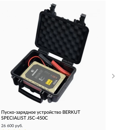
Автом
BERKU
7 050 р
Время р
Подклю
Максима
КУП
Пуско-зарядное устройство BERKUT
SPECIALIST JSC-450C
26 600 руб.