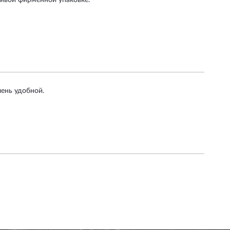
сивой фирменной упаковке.
чень удобной.