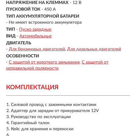
НАПРЯЖЕНИЕ НА КЛЕММАХ
- 12 В
ПУСКОВОЙ ТОК
-
450 A
ТИП АККУМУЛЯТОРНОЙ БАТАРЕИ
-
Не имеет встроенного аккумулятора
ТИП
-
Пуско-зарядные
ВИД
-
Автомобильные
ДВИГАТЕЛЬ
-
Для бензиновых двигателей
Для дизельных двигателей
ОСОБЕННОСТИ
-
С защитой от короткого замыкания
С защитой от
неправильной полярности
КОМПЛЕКТАЦИЯ
Силовой провод с зажимными контактами
Адаптер для зарядки от прикуривателя 12V
Руководство по эксплуатации
Гарантийный талон
Кейс для хранения и переноски