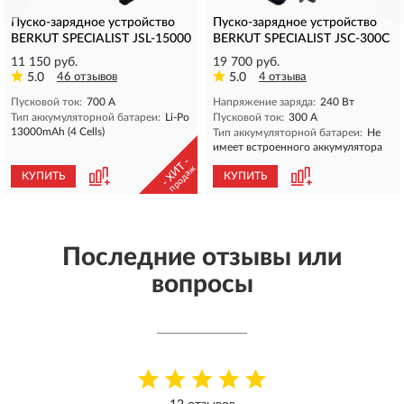
Пуско-зарядное устройство
Пуско-зарядное устройство
BERKUT SPECIALIST JSL-15000
BERKUT SPECIALIST JSC-300C
11 150 руб.
19 700 руб.
5.0
46 отзывов
5.0
4 отзыва
Пусковой ток:
700 А
Напряжение заряда:
240 Вт
Тип аккумуляторной батареи:
Li-Po
Пусковой ток:
300 A
13000mАh (4 Сells)
Тип аккумуляторной батареи:
Не
имеет встроенного аккумулятора
- ХИТ -
продаж
КУПИТЬ
КУПИТЬ
Последние отзывы или
вопросы