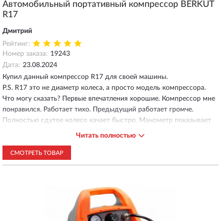
Автомобильный портативный компрессор BERKUT
R17
Дмитрий
Рейтинг:
Номер заказа:
19243
Дата:
23.08.2024
Купил данный компрессор R17 для своей машины.
P.S. R17 это не диаметр колеса, а просто модель компрессора.
Что могу сказать? Первые впечатления хорошие. Компрессор мне
понравился. Работает тихо. Предыдущий работает громче.
Полностью сдутое колесо качает быстро. Манометр показывает
вроде точно. Но надо будет проверить электронным в
Читать полностью
шиномонтаже. Немного было не привычно с механизмом
стравливания лишнего давления, но быстро разобрался. Очень
СМОТРЕТЬ ТОВАР
понравилась сумка в которой храниться данный компрессор и
витой шланг. Так же в наличии есть переходники для накачки
мячей, колёс велосипедов и так далее.
Минус есть, как же без него. Это цена почти в 10000. Но если он
проработает лет 10 без поломок и хандры, то на такую цену
можно закрыть глаза.