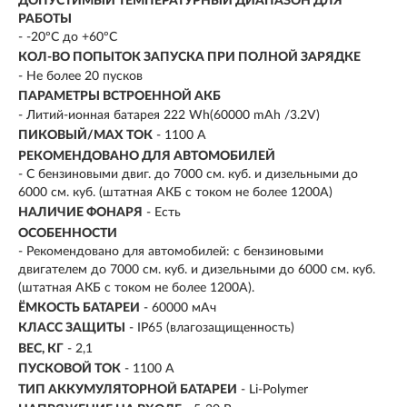
ДОПУСТИМЫЙ ТЕМПЕРАТУРНЫЙ ДИАПАЗОН ДЛЯ
РАБОТЫ
- -20ºС до +60ºС
КОЛ-ВО ПОПЫТОК ЗАПУСКА ПРИ ПОЛНОЙ ЗАРЯДКЕ
- Не более 20 пусков
ПАРАМЕТРЫ ВСТРОЕННОЙ АКБ
- Литий-ионная батарея 222 Wh(60000 mAh /3.2V)
ПИКОВЫЙ/MAX ТОК
- 1100 A
РЕКОМЕНДОВАНО ДЛЯ АВТОМОБИЛЕЙ
- С бензиновыми двиг. до 7000 см. куб. и дизельными до
6000 см. куб. (штатная АКБ с током не более 1200A)
НАЛИЧИЕ ФОНАРЯ
- Есть
ОСОБЕННОСТИ
- Рекомендовано для автомобилей: с бензиновыми
двигателем до 7000 см. куб. и дизельными до 6000 см. куб.
(штатная АКБ с током не более 1200A).
ЁМКОСТЬ БАТАРЕИ
-
60000 мAч
КЛАСС ЗАЩИТЫ
- IP65 (влагозащищенность)
ВЕС, КГ
- 2,1
ПУСКОВОЙ ТОК
-
1100 A
ТИП АККУМУЛЯТОРНОЙ БАТАРЕИ
-
Li-Polymer