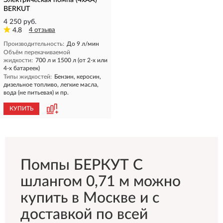
Электрическая помпа (4xAA)
BERKUT
4 250 руб.
4.8
4 отзыва
Производительность:
До 9 л/мин
Объём перекачиваемой
жидкости:
700 л и 1500 л (от 2-x или
4-x батареек)
Типы жидкостей:
Бензин, керосин,
дизельное топливо, легкие масла,
вода (не питьевая) и пр.
КУПИТЬ
Помпы БЕРКУТ С
шлангом 0,71 м можно
купить в Москве и с
доставкой по всей