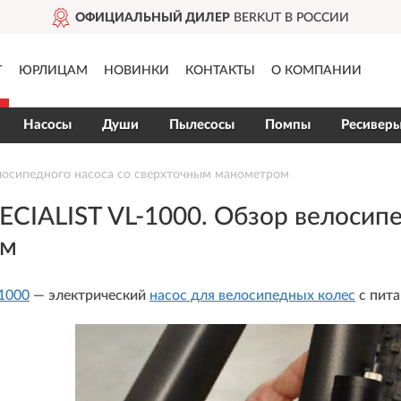
ДОСТАВИМ
ПО ВСЕЙ РОССИИ
Г
ЮРЛИЦАМ
НОВИНКИ
КОНТАКТЫ
О КОМПАНИИ
Насосы
Души
Пылесосы
Помпы
Ресивер
лосипедного насоса со сверхточным манометром
CIALIST VL-1000. Обзор велосипе
ом
-1000
— электрический
насос для велосипедных колес
с пита